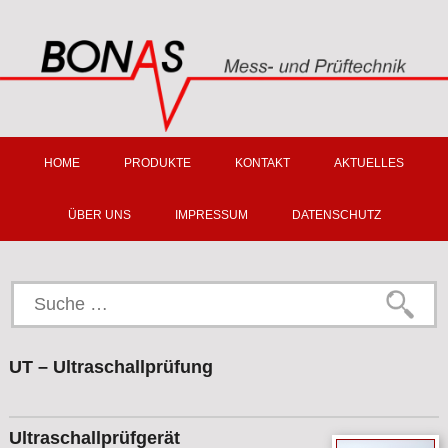
HOME
PRODUKTE
KONTAKT
AKTUELLES
ÜBER UNS
IMPRESSUM
DATENSCHUTZ
Suche
nach:
UT – Ultraschallprüfung
Ultraschallprüfgerät